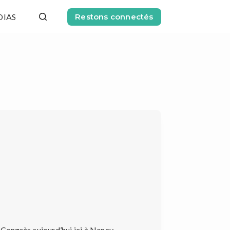
DIAS
Restons connectés
ongrès aujourd’hui ici à Nancy,