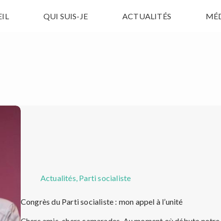
IL
QUI SUIS-JE
ACTUALITÉS
MÉ
Actualités
,
Parti socialiste
Congrès du Parti socialiste : mon appel à l’unité
Chers amis, chers camarades, Au moment où débute notre C