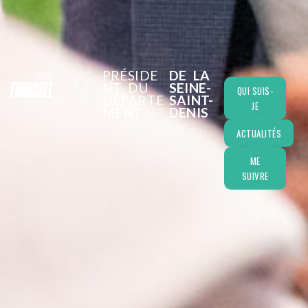
PRÉSIDE
DE LA
NT DU
SEINE-
QUI SUIS-
DÉPARTE
SAINT-
JE
MENT
DENIS
ACTUALITÉS
ME
SUIVRE