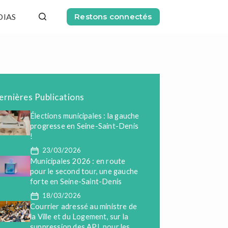
DIAS
Restons connectés
ernières Publications
Élections municipales : la gauche
progresse en Seine-Saint-Denis
!
23/03/2026
Municipales 2026 : en route
pour le second tour, une gauche
forte en Seine-Saint-Denis
18/03/2026
Courrier adressé au ministre de
la Ville et du Logement, sur la
suppression des APL pour les