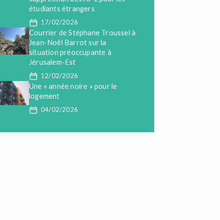
étudiants étrangers
17/02/2026
Courrier de Stéphane Troussel à
Jean-Noël Barrot sur la
situation préoccupante à
Jérusalem-Est
12/02/2026
Une « année noire » pour le
logement
04/02/2026