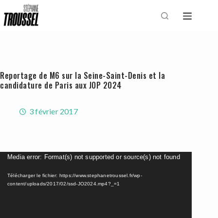
Passer
au
contenu
Reportage de M6 sur la Seine-Saint-Denis et la
candidature de Paris aux JOP 2024
3 février 2017
Lecteur
Media error: Format(s) not supported or source(s) not found
vidéo
Télécharger le fichier: https://www.stephanetroussel.fr/wp-
content/uploads/2017/02/ssd-JO2024.mp4?_=1