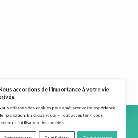
Nous accordons de l'importance à votre vie
privée
Nous utilisons des cookies pour améliorer votre expérience
Accueil
de navigation. En cliquant sur « Tout accepter », vous
Actualités
acceptez l'utilisation des cookies.
Medias
Qui Suis-Je
Personnaliser
Tout Rejeter
Tout Accepter