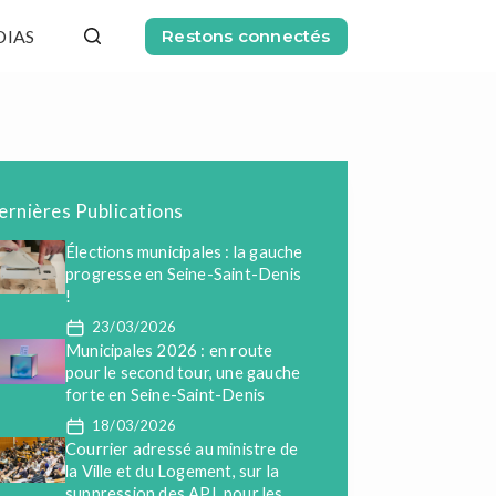
DIAS
Restons connectés
ernières Publications
Élections municipales : la gauche
progresse en Seine-Saint-Denis
!
23/03/2026
Municipales 2026 : en route
pour le second tour, une gauche
forte en Seine-Saint-Denis
18/03/2026
Courrier adressé au ministre de
la Ville et du Logement, sur la
suppression des APL pour les