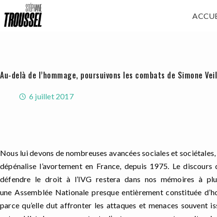
Passer
ACCUE
au
contenu
Au-delà de l’hommage, poursuivons les combats de Simone Veil
6 juillet 2017
Nous lui devons de nombreuses avanc
é
es sociales et soci
é
tales,
d
é
p
é
nalise l
’
avortement en France, depuis 1975. Le discours 
d
é
fendre le droit
à
l
’
IVG restera dans nos m
é
moires
à
pl
une
A
ssembl
é
e
N
ationale presque enti
è
rement constitu
é
e d
’
h
parce qu
’
elle d
ut
affronter les attaques et menaces
souvent
i