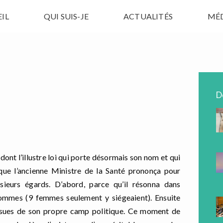
IL
QUI SUIS-JE
ACTUALITÉS
MÉ
D
 dont l
’
illustre loi qui porte d
é
sormais son nom et qui
que l
’
ancienne Ministre de la Sant
é
pronon
ç
a pour
usieurs
é
gards.
D
’
abord, parce qu
’
il
r
é
sonna
dans
ommes (9 femmes seulement y si
é
geaient). Ensuite
ssues de
son propre camp politique
.
Ce moment de