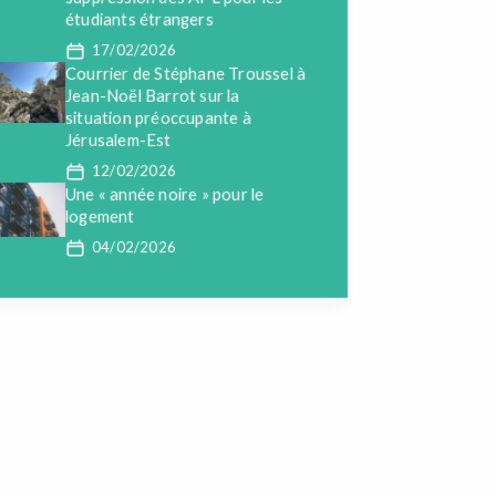
étudiants étrangers
17/02/2026
Courrier de Stéphane Troussel à
Jean-Noël Barrot sur la
situation préoccupante à
Jérusalem-Est
12/02/2026
Une « année noire » pour le
logement
04/02/2026