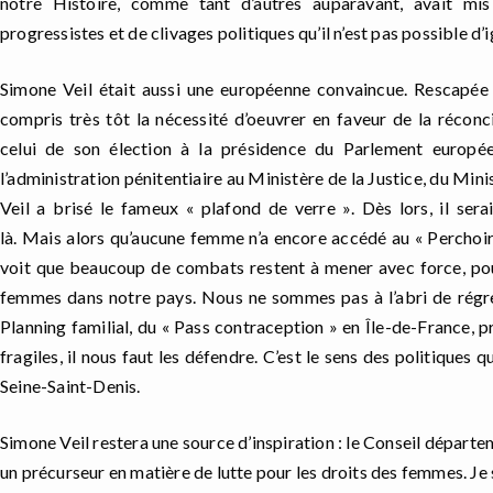
notre Histoire, comme tant d
’
autres auparavant,
avait mis
progressistes et de clivages politiques qu
’
il n
’
est pas possible d
’
i
Simone Veil
é
tait aussi une europ
é
enne convaincue. Rescap
é
e
compris tr
è
s t
ô
t
la n
é
cessit
é
d
’
oeuvrer en faveur de la r
é
conc
celui de son élection
à
la pr
é
sidence du Parlement europ
é
l
’
administration p
é
nitentiaire au Minist
è
re de la Justice, du Mini
Veil a bris
é
le fameux
«
plafond de verre
»
. D
è
s lors, il se
l
à
.
Mais
alors qu
’
aucune femme n
’
a encore acc
é
d
é
au
«
Perchoi
voit que beaucoup de combats restent
à
mener avec force,
po
femmes dans notre pays.
N
ous ne sommes pas
à
l
’
abri de r
é
gr
Planning familial, du
«
Pass contraception
»
en
Î
le-de-France, p
fragiles, il nous faut les d
é
fendre. C
’
est le sens des politiques 
Seine-Saint-Denis.
Simone Veil restera une source d
’
inspiration
: le Conseil d
é
partem
un pr
é
curseur en mati
è
re de lutte pour les droits des femmes.
Je 