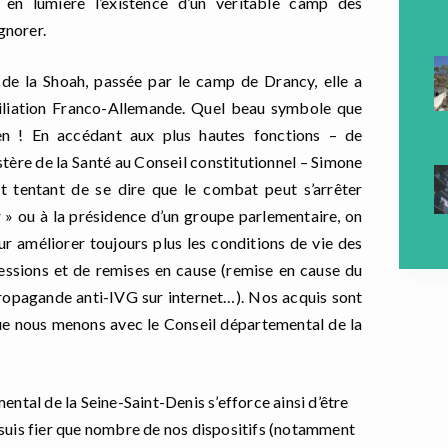
en lumi
è
re l
’
existence d
’
un v
é
ritable camp des
gnorer.
 de la Shoah,
pass
é
e par le camp de Drancy,
elle
a
iliation Franco-Allemande. Quel beau symbole que
en
! En acc
é
dant aux plus hautes fonctions
–
de
st
è
re de la Sant
é
au Conseil constitutionnel
–
Simone
rait tentant de se dire que le combat peut s
’
arr
ê
ter
r
»
ou
à
la pr
é
sidence d
’
un groupe parlementaire
, on
ur am
é
liorer toujours plus les conditions de vie des
essions et de remises en cause
(remise en cause du
ropagande anti-IVG sur internet…).
Nos acquis sont
que nous menons avec le Conseil d
é
partemental de la
ental de la Seine-Saint-Denis s
’
efforce ainsi d
’ê
tre
suis fier que nombre de nos dispositifs (notamment