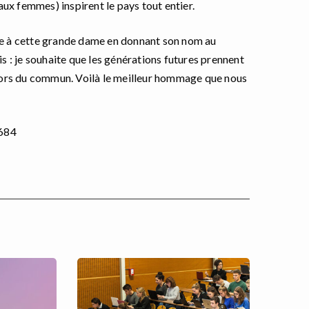
ux femmes) inspirent le pays tout entier.
 à cette grande dame en donnant son nom au
is
:
je souhaite que les g
é
n
é
rations futures prennent
 hors du commun.
Voil
à
le meilleur hommage que nous