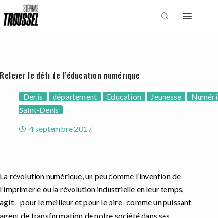
Passer
au
contenu
Relever le défi de l’éducation numérique
Denis
département
Education
Jeunesse
Numéri
Saint-Denis
4 septembre 2017
La révolution numérique, un peu comme l’invention de
l’imprimerie ou la révolution industrielle en leur temps,
agit – pour le meilleur et pour le pire- comme un puissant
agent de transformation de notre société dans ses