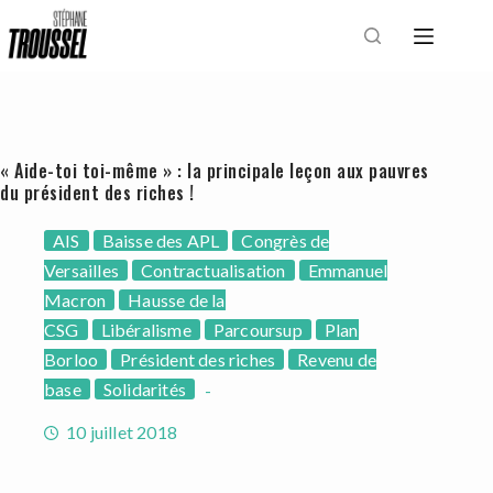
Passer
au
contenu
« Aide-toi toi-même » : la principale leçon aux pauvres
du président des riches !
AIS
Baisse des APL
Congrès de
Versailles
Contractualisation
Emmanuel
Macron
Hausse de la
CSG
Libéralisme
Parcoursup
Plan
Borloo
Président des riches
Revenu de
base
Solidarités
10 juillet 2018