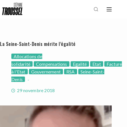
Passer
au
contenu
La Seine-Saint-Denis mérite l’égalité
Allocations de
solidarité
Compensations
Egalité
Etat
Facture
à l'Etat
Gouvernement
RSA
Seine-Saint-
Denis
29 novembre 2018