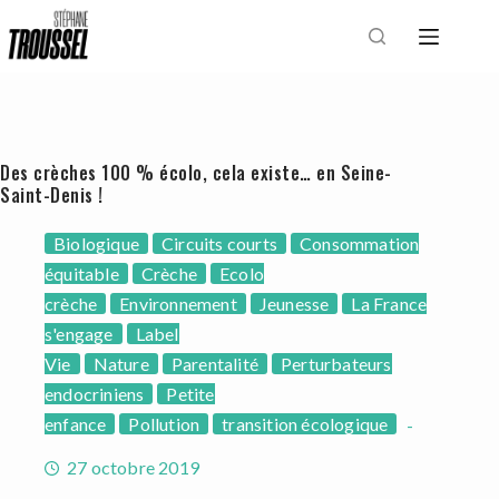
Passer
au
contenu
Des crèches 100 % écolo, cela existe… en Seine-
Saint-Denis !
Biologique
Circuits courts
Consommation
équitable
Crèche
Ecolo
crèche
Environnement
Jeunesse
La France
s'engage
Label
Vie
Nature
Parentalité
Perturbateurs
endocriniens
Petite
enfance
Pollution
transition écologique
27 octobre 2019