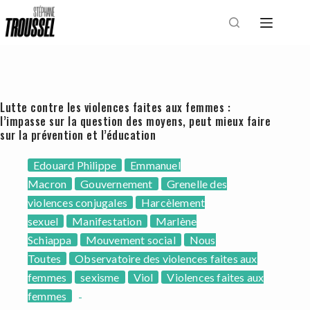
Passer
au
contenu
Lutte contre les violences faites aux femmes :
l’impasse sur la question des moyens, peut mieux faire
sur la prévention et l’éducation
Edouard Philippe
Emmanuel
Macron
Gouvernement
Grenelle des
violences conjugales
Harcèlement
sexuel
Manifestation
Marlène
Schiappa
Mouvement social
Nous
Toutes
Observatoire des violences faites aux
femmes
sexisme
Viol
Violences faites aux
femmes