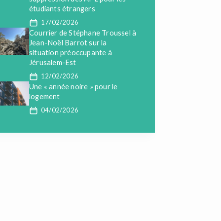
étudiants étrangers
17/02/2026
Courrier de Stéphane Troussel à
Jean-Noël Barrot sur la
situation préoccupante à
Jérusalem-Est
12/02/2026
Une « année noire » pour le
logement
04/02/2026