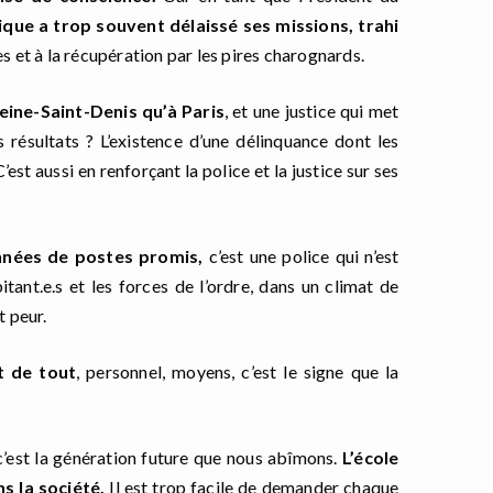
ique a trop souvent délaissé ses missions, trahi
s et à la récupération par les pires charognards.
Seine-Saint-Denis qu’à Paris
, et une justice qui met
s résultats ? L’existence d’une délinquance dont les
est aussi en renforçant la police et la justice sur ses
nnées de postes promis,
c’est une police qui n’est
itant.e.s et les forces de l’ordre, dans un climat de
t peur.
t de tout
, personnel, moyens, c’est le signe que la
c’est la génération future que nous abîmons.
L’école
ns la société.
Il est trop facile de demander chaque