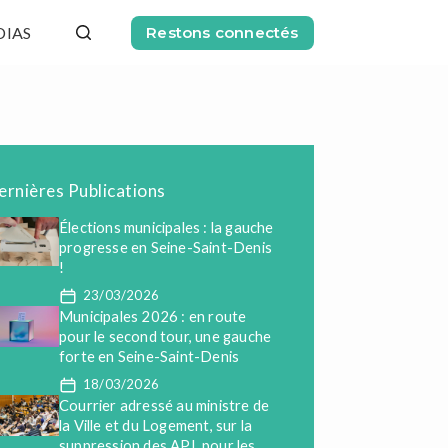
DIAS
Restons connectés
ernières Publications
Élections municipales : la gauche
progresse en Seine-Saint-Denis
!
23/03/2026
Municipales 2026 : en route
pour le second tour, une gauche
forte en Seine-Saint-Denis
18/03/2026
Courrier adressé au ministre de
la Ville et du Logement, sur la
suppression des APL pour les