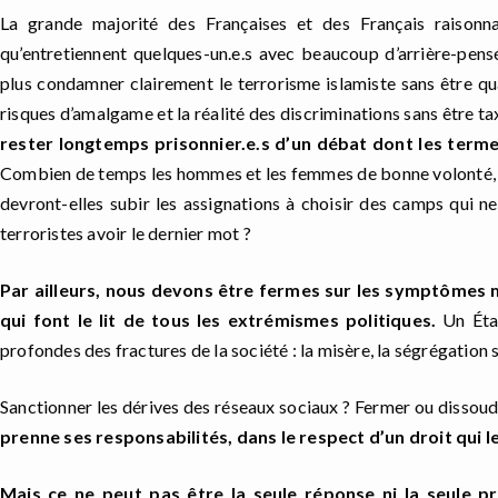
La grande majorité des Françaises et des Français raisonn
qu’entretiennent quelques-un.e.s avec beaucoup d’arrière-pens
plus condamner clairement le terrorisme islamiste sans être qual
risques d’amalgame et la réalité des discriminations sans être ta
rester longtemps prisonnier.e.s d’un débat dont les terme
Combien de temps les hommes et les femmes de bonne volonté, l
devront-elles subir les assignations à choisir des camps qui n
terroristes avoir le dernier mot ?
Par ailleurs, nous devons être fermes sur les sy
m
ptômes m
qui font le lit de tous les extrémismes politiques
.
Un État
profondes des fractures de la société :
la misère
, la ségrégation 
Sanctionner les dérives des réseaux sociaux ? Fermer ou dissoudre
prenne ses responsabilités, dans le respect d
’
u
n
droit
qui l
Mais ce ne peut pas être la seule réponse ni la seule pr