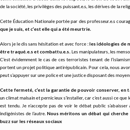
de la société, les privilèges des puissant.e.s, les dérives de la reli
Cette Éducation Nationale portée par des professeur.e.s coura
que je suis, et c’est elle qui a été meurtrie.
Alors je le dis sans hésitation et avec force :
les idéologies de 
être traqué.e.s et combattu.e.s.
Les manipulateurs, les mens
C’est évidemment le cas de ces terroristes tenant de l’islamisme
portent un projet politique antirépublicain. Pour cela, nous avon
peut s’appuyer sur une police et une justice disposant des moyen
Cette fermeté, c’est la garantie de pouvoir conserver, en t
un climat malsain et pernicieux s’installer, car c’est aussi ce que
est tendu. Je n’accepte pas de voir le débat public s’abaisser
indigénistes de l’autre.
Nous méritons un débat qui cherche d
buzz sur les réseaux sociaux