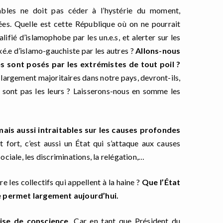
ables ne doit pas céder à l’hystérie du moment,
ées. Quelle est cette République où on ne pourrait
ifié d’islamophobe par les un.e.s, et alerter sur les
xé.e d’islamo-gauchiste par les autres ?
Allons-nous
s sont posés par les extrémistes de tout poil ?
argement majoritaires dans notre pays, devront-ils,
e sont pas les leurs ? Laisserons-nous en somme les
ais aussi intraitables sur les causes profondes
 fort, c’est aussi un État qui s’attaque aux causes
sociale, les discriminations, la relégation,…
 les collectifs qui appellent à la haine ?
Que l’État
e permet largement au
j
ourd’hui.
ise de conscience.
Car en tant que Président du