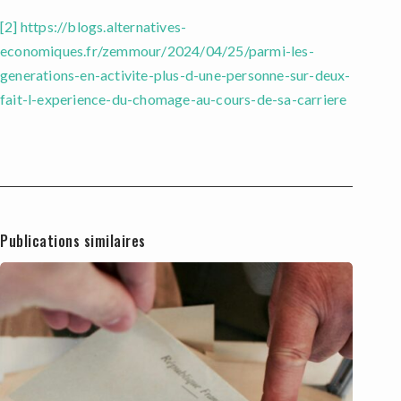
[2]
https://blogs.alternatives-
economiques.fr/zemmour/2024/04/25/parmi-les-
generations-en-activite-plus-d-une-personne-sur-deux-
fait-l-experience-du-chomage-au-cours-de-sa-carriere
Publications similaires