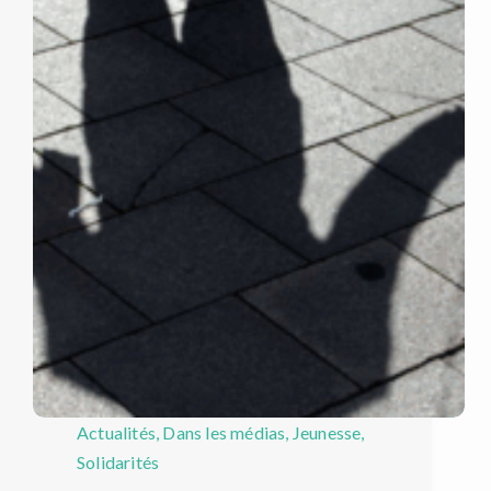
Actualités
,
Dans les médias
,
Jeunesse
,
Solidarités