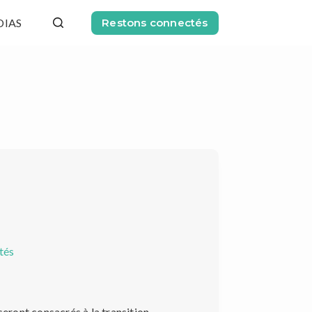
DIAS
Restons connectés
tés
seront consacrés à la transition