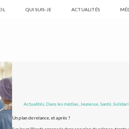
IL
QUI SUIS-JE
ACTUALITÉS
MÉ
Actualités
,
Dans les médias
,
Jeunesse
,
Santé
,
Solidari
Un plan de relance, et après ?
Sur les milliards annoncés dans son plan de relance, trente 