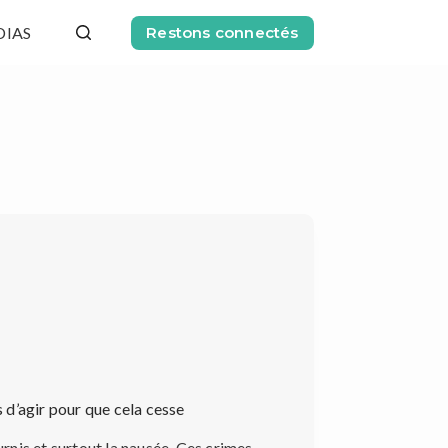
DIAS
Restons connectés
 d’agir pour que cela cesse
urnis et surtout la nausée. Ces crimes