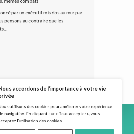
e·s, mêmes combats
oncé par un exécutif mis dos au mur par
us pensons au contraire que les
ets…
Nous accordons de l'importance à votre vie
privée
Nous utilisons des cookies pour améliorer votre expérience
Accueil
de navigation. En cliquant sur « Tout accepter », vous
Actualités
acceptez l'utilisation des cookies.
Medias
Qui Suis-Je