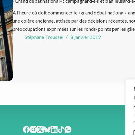
«Grand débat national» : campagnard·e·s et banlieusard·
A l’heure où doit commencer le «grand débat national» ann
une colère ancienne, attisée par des décisions récentes, no
préoccupations exprimées sur les ronds-points par les gil
Stéphane Troussel
8 janvier 2019