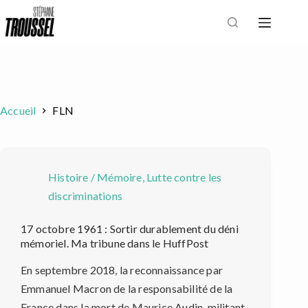
Passer
au
contenu
Accueil
FLN
Histoire / Mémoire
,
Lutte contre les
discriminations
17 octobre 1961 : Sortir durablement du déni
mémoriel. Ma tribune dans le HuffPost
En septembre 2018, la reconnaissance par
Emmanuel Macron de la responsabilité de la
France dans la mort de Maurice Audin, militant