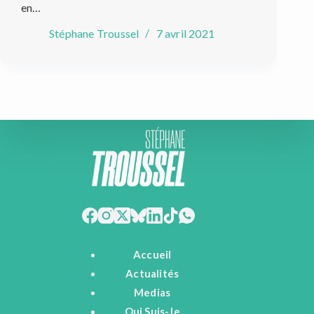
en…
Stéphane Troussel
7 avril 2021
Accueil
Actualités
Medias
Qui Suis-Je