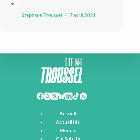
en…
Stéphane Troussel
7 avril 2021
Accueil
Actualités
Medias
Qui Suis-Je