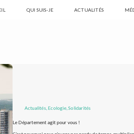
IL
QUI SUIS-JE
ACTUALITÉS
MÉ
Actualités
,
Ecologie
,
Solidarités
Le Département agit pour vous !
C’est pourquoi nous n’avons pas perdu de temps, multipliant