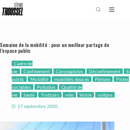
Passer
au
contenu
Semaine de la mobilité : pour un meilleur partage de
l’espace public
Cadre de
vie
Confinement
Coronapistes
Déconfinement
E
public
Mobilité
mobilités douces
Piétons
Pistes
cyclables
Pollution
Qualité de
vie
Santé
Trottoirs
vélo
Voirie
voiture
17 septembre 2020