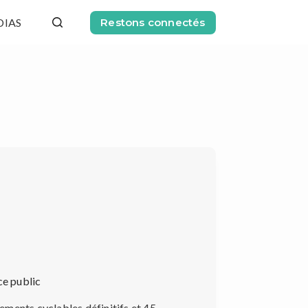
DIAS
Restons connectés
ce public
ements cyclables définitifs et 45